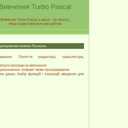
Вивчення Turbo Pascal
Вивчення Turbo Pascal у школі - це просто,
якщо користуватися цим сайтом
ограмування мовою Паскаль
мування. Поняття редактора, транслятора,
Запуск програм на виконання
призначення. Алфавіт мови програмування
пи даних. Набір функцій і операцій, введених для